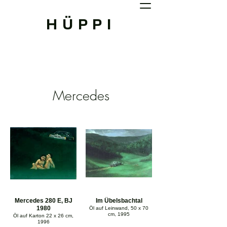
HÜPPI
Mercedes
Mercedes 280 E, BJ
Im Übelsbachtal
1980
Öl auf Leinwand, 50 x 70
cm, 1995
Öl auf Karton 22 x 26 cm,
1996