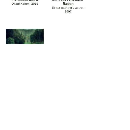
Baden
Öl auf Karton, 2016
Öl auf Holz, 30 x 40 cm,
1997
kein Titel
Öl auf Holz 1996
(Sammlung Landesbank
Stuttgart)
Johannes Hüppi
Künstler